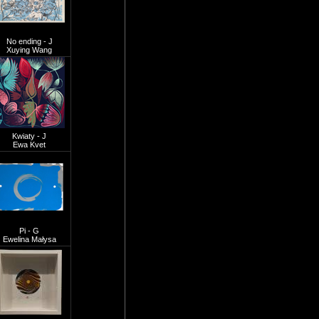
No ending - J
Xuying Wang
Kwiaty - J
Ewa Kvet
Pi - G
Ewelina Małysa