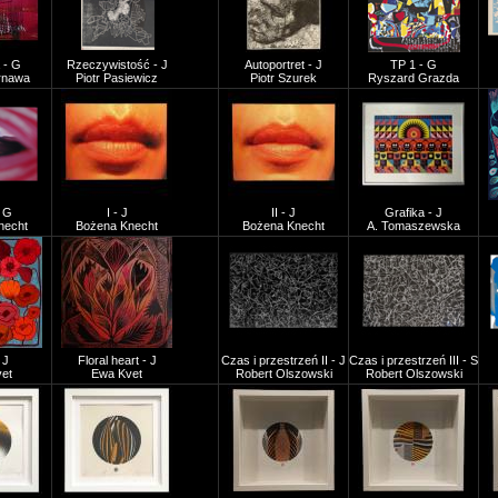
 - G
Rzeczywistość - J
Autoportret - J
TP 1 - G
arnawa
Piotr Pasiewicz
Piotr Szurek
Ryszard Grazda
- G
I - J
II - J
Grafika - J
necht
Bożena Knecht
Bożena Knecht
A. Tomaszewska
 J
Floral heart - J
Czas i przestrzeń II - J
Czas i przestrzeń III - S
et
Ewa Kvet
Robert Olszowski
Robert Olszowski