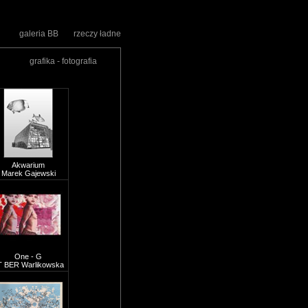
galeria BB
rzeczy ładne
grafika - fotografia
Akwarium
Marek Gajewski
One - G
T BER Warlikowska