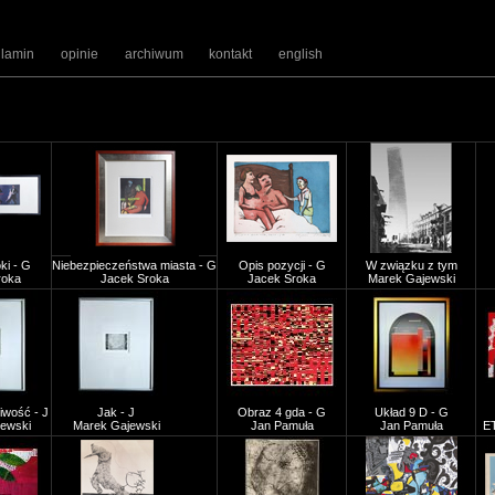
ulamin
opinie
archiwum
kontakt
english
ki - G
Niebezpieczeństwa miasta - G
Opis pozycji - G
W związku z tym
roka
Jacek Sroka
Jacek Sroka
Marek Gajewski
iwość - J
Jak - J
Obraz 4 gda - G
Układ 9 D - G
ewski
Marek Gajewski
Jan Pamuła
Jan Pamuła
E