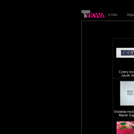
o nas
reg
Cztery kro
Jacek S
Ostatnia możl
Marek Gaj