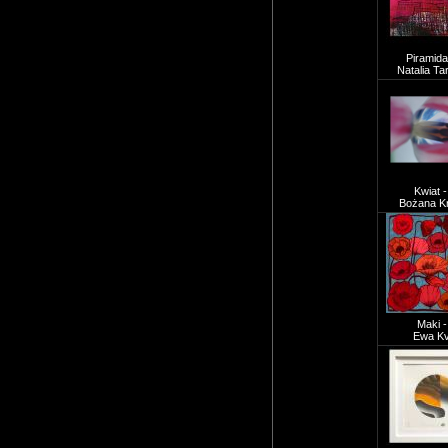
Piramida
Natalia T
Kwiat 
Bożana K
Maki -
Ewa Kv