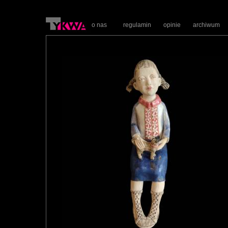
o nas
regulamin
opinie
archiwum