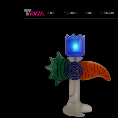
o nas
regulamin
opinie
archiwum