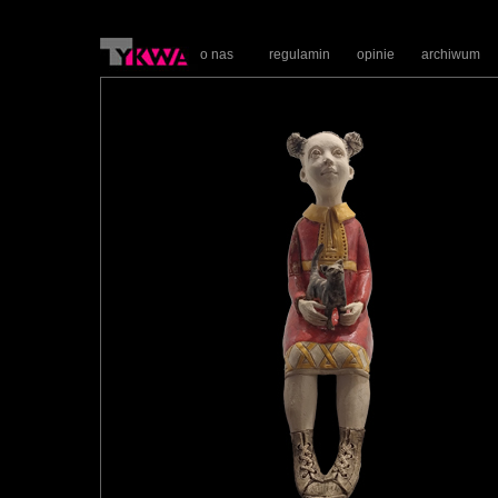
o nas
regulamin
opinie
archiwum