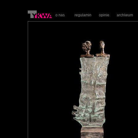
o nas
regulamin
opinie
archiwum