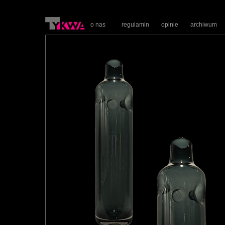
o nas
regulamin
opinie
archiwum