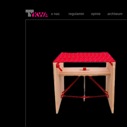
o nas
regulamin
opinie
archiwum