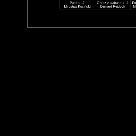
Patera - J
Obraz z alabastru - J
Po
Mirosław Kociński
Bernard Rejdych
M