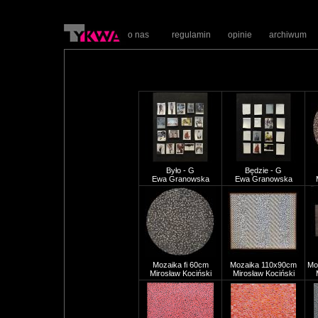
o nas
regulamin
opinie
archiwum
Było - G
Będzie - G
Ewa Granowska
Ewa Granowska
Mozaika fi 60cm
Mozaika 110x90cm
Mo
Mirosław Kociński
Mirosław Kociński