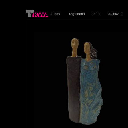
o nas
regulamin
opinie
archiwum