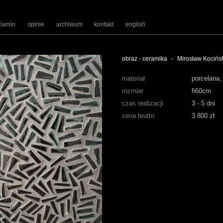
ulamin
opinie
archiwum
kontakt
english
-
obraz - ceramika
Mirosław Kocińs
materiał
porcelana,
rozmiar
fi60cm
czas realizacji
3 - 5 dni
cena brutto
3 800 zł