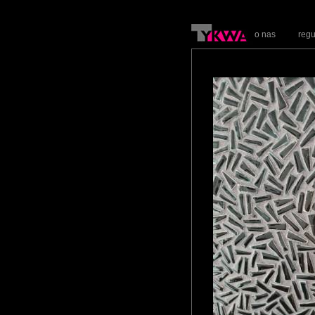
o nas
reg